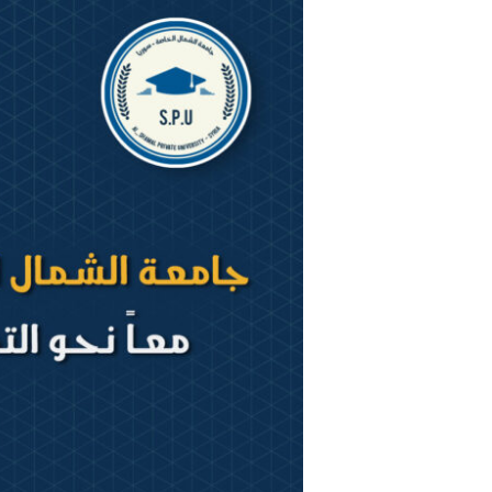
الشمال
الخاصة
“معاً
نحو
التميز”