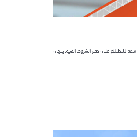
عة لـلاطــلاع علـى دفتر الشروط الفنية. ينتهي