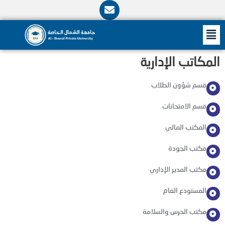
E
n
v
ى
M
e
l
o
اتب الإدارية
p
e
سم شؤون الطلاب
سم الامتحانات
لمكتب المالي
كتب الجودة
كتب المدير الإداري
لمستودع العام
كتب الحرس والسلامة