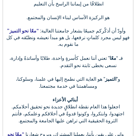
انطلاقًا من إيماننا الراسخ بأن التعليم
هو الركيزة الأساس لبناء الإنسان والمجتمع
.
دّ أن أذكّركم جميعًا بشعار جامعتنا الغالية:
“معًا نحو التميز”
 ليس مجرد كلماتٍ نرفعها، بل هو مبدأ نعيشه ونطبّقه في كل
ما نقوم به.
 “
معًا
” تعني أننا
نعمل كأسرةٍ واحدة، طلابًا وأساتذةً وإدارة،
نسعى بخطى ثابتة نحو التقدم.
و”
التميز
” هو الغاية التي نطمح إليها في علمنا، وسلوكنا،
ومساهمتنا في خدمة مجتمعنا
.
أبنائي الأعزاء
جعلوا هذا العام نقطة انطلاقٍ جديدة نحو تحقيق أحلامكم.
جتهدوا، وابتكروا، وكونوا قدوةً في أخلاقكم وعلمكم، فأنتم
الثروة الحقيقية التي تراهن عليها الجامعة والمجتمع
.
ي على يقين بأننا، بعملنا المشترك، وبروح شعارنا
“
معًا نحو