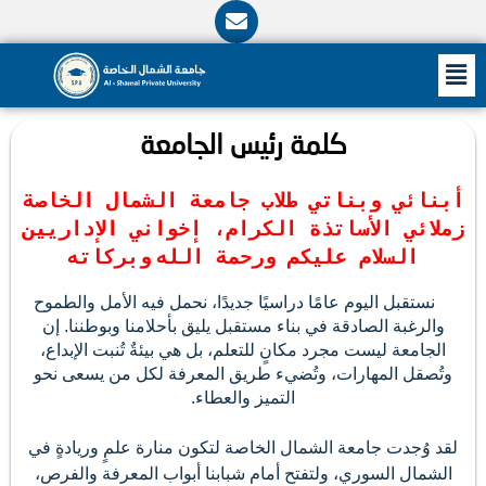
E
n
v
ى
M
e
l
o
p
كلمة رئيس الجامعة
e
نائي وبناتي طلاب جامعة الشمال الخاصة
لائي الأساتذة الكرام، إخواني الإداريين
السلام عليكم ورحمة الله
وبركاته
تقبل اليوم عامًا دراسيًا جديدًا، نحمل فيه الأمل والطموح
الرغبة الصادقة في بناء مستقبل يليق بأحلامنا وبوطننا. إن
لجامعة ليست مجرد مكانٍ للتعلم،
بل هي بيئةٌ تُنبت الإبداع،
ُصقل المهارات، وتُضيء طريق المعرفة لكل من يسعى نحو
التميز والعطاء
.
 وُجدت جامعة الشمال الخاصة لتكون منارة علمٍ وريادةٍ في
شمال السوري، ولتفتح أمام شبابنا أبواب المعرفة والفرص،