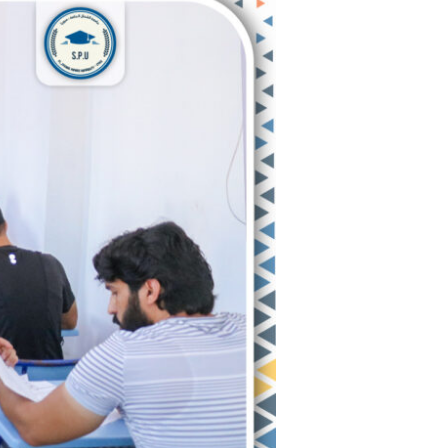
تفقدية
لرئيس
جامعة
الشمال
الخاصة
الدكتور
نضال
الخطيب
في
آخر
أيام
الامتحانات
النظرية
للدورة
الفصلية
الثالثة.