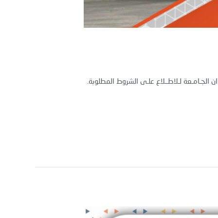
 الجـامـعة لـلاطــلاع علـى الشروط المطلوبة.