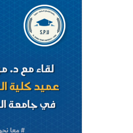
مع
الدكتور
مرهف
الدغيم
عميد
كلية
العلوم
الصحيّة
في
جامعة
الشمال
الخاصة
–
سوريا