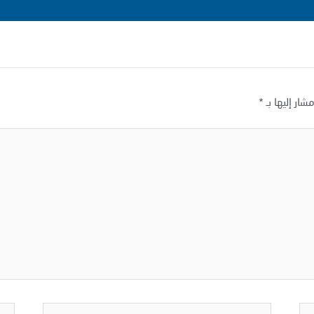
شار إليها بـ
*
Email*
المو