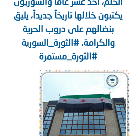
الحلم، أحد عشر عاماً والسوريون
يكتبون خلالها تاريخاً جديداً، يليق
بنضالهم على دروب الحرية
والكرامة. #الثورة_السورية
#الثورة_مستمرة