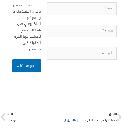
سم*
احفظ اسمي،
بريدي الإلكتروني،
والموقع
الإلكتروني في
Email
هذا المتصفح
لاستخدامها المرة
المقبلة في
تعليقي.
لموقع
Next
Pr
لسابق
التالي
ﻫﺪﻓﻚ ﺍﻟﻮﺍﺿﺢ، ﺗﺼﻤﻴﻤﻚ ﺍﻟﺮﺍﺳﺦ، ﺻﺒﺮﻙ ﺍﻟﺠﻤﻴﻞ، ﺇﻳﻤﺎﻧﻚ ﺑﺎﻟﻠﻪ وتوكلك عليه ﺛﻘﺘﻚ ﻓﻲ ﻗﺪﺭﺍﺗﻚ.. ﻫﻲ ﺃﺩﻭﺍﺗﻚ ﻛﻲ ﺗﺼﺒﺢ ﻛﻤﺎ ﺗﺮﻳﺪ.
دعوة خاصة