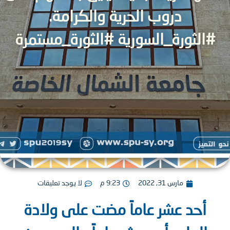
دروب الحرية والكرامة.
الثورة_السورية #الثورة_مستمرة
مارس 31, 2022
9:23 م
لا يوجد تعليقات
أحد عشر عاماً مضت على ولادة