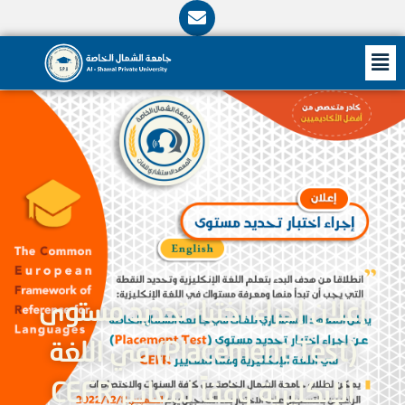
E
n
v
ى
M
e
l
o
p
e
إعلان إجراء اختبار تحديد مستوى
(Placement Test) في اللغة
الإنكليزية وفقاً لمعايير CEFR