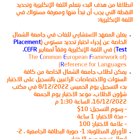
لاقا من هدف البدء بتعلم اللغة الإنكليزية وتحديد
قطة التي يجب أن تبدأ منها ومعرفة مستواك في
ة الإنكليزية:
يعلن المعهد الاستشاري للغات في جامعة الشمال
الخاصة عن إجراء اختبار تحديد مستوى (
Placement
Test
) في اللغة الإنكليزية وفقاً لمعايير
CEFR.
C
ommon
E
uropean
F
ramework of
(The
R
eference for Languages)
يمكن لطلاب جامعة الشمال الخاصة من كافة
السنوات والاختصاصات الراغبين بالتسجيل على الاختبار
بدء التسجيل يوم الخميس 8/12/2022 في مكتب
شؤون الطلاب. موعد الاختبار يوم الجمعة
16/12/2022، الساعة 1:30 م
– رسوم التسجيل: 10$
– مدة الاختبار: 1 ساعة
– علامة الاختبار: 100
الأوراق المطلوبة: 1- صورة البطاقة الجامعية ، 2-