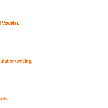
d Vowels).
culation/voicing.
rds.