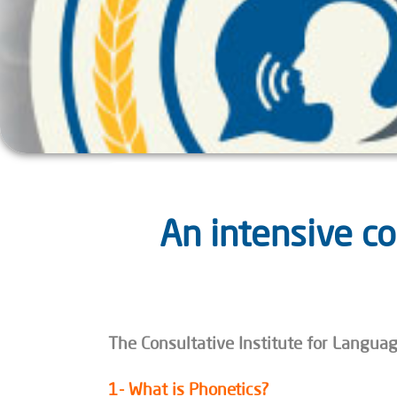
ي مادة الصوتيات An intensive course in
The Consultative Institute for Languag
1- What is Phonetics?