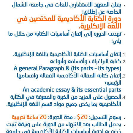
يعلن المعهد الاستشاري للغات في جامعة الشمال
الخاصة عن إطلاق:
دورة الكتابة الأكاديمية للمختصين في
اللغة الإنكليزية.
تهدف الدورة إلى إتقان أساسيات الكتابة من خلال ما
يلي:
إتقان أساسيات الكتابة الأكاديمية باللغة الإنكليزية.
كتابة البراغراف وأقسامه وأنواعه
A general Paragraph & (its parts – its types)
إتقان كتابة المقالة الأكاديمية الفعالة واقسامها
الرئيسية
An academic essay & its essential parts
الحصول على المزيد من الخبرة والمعرفة في الكتابة
الأكاديمية بما يخص جميع مواد قسم اللغة الإنكليزية.
رسوم التسجيل:
20$
، مدة الدورة:
20 ساعة تدريبية
يحصل الطالب بعد الانتهاء من الدورة على وثيقة تثبت
خضوعه لدورة أساسيات الكتابة الأكاديمية في جامعة