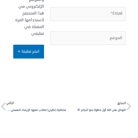
الإلكتروني في
Email
هذا المتصفح
لاستخدامها المرة
المقبلة في
تعليقي.
الموق
Next
Pr
التالي
الساب
محاضرة (نظري) لطلاب معهد الإرشاد النفسي، مقرر مبادئ التربية الخاصة.
التوكل على الله أول خطوة نحو النجاح 