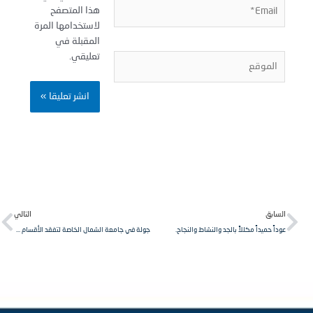
Email
هذا المتصفح
لاستخدامها المرة
المقبلة في
تعليقي.
لموقع
Next
Pr
لسابق
التالي
وداً حميداً مكللاً بالجد والنشاط والنجاح.
جولة في جامعة الشمال الخاصة لتفقد الأقسام التعليمية والإدارية