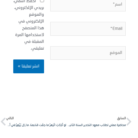
سم*
احفظ اسمي،
بريدي الإلكتروني،
والموقع
الإلكتروني في
Email
هذا المتصفح
لاستخدامها المرة
المقبلة في
تعليقي.
لموقع
Next
Pr
لسابق
التالي
محاضرة عملي لطلاب معهد التخدير السنة الثانية مقرر الدمويات في جامعة الشمال الخاصة.
لو أجْدَبَ الَزهرُ ما جفّت مَنابعنا، ما زال يُزْهِرُ في أعماقنا الأمل.