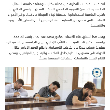
قت الامتحانات النظرية في مختلف كليات ومعاهد جامعة الشمال
صة، وذلك ضمن التقويم الجامعي المعتمد للفصل الدراسي الحالي. وقد
ت الجامعة استعداداتها المسبقة لهذه المرحلة من خلال توفير الأجواء
اسبة التي تضمن سير العملية الامتحانية وفق أعلى المعايير الأكاديمية
نظيمية.
هذا السياق، قام الأستاذ الدكتور محمد عبد الحي، رئيس الجامعة،
قه الدكتور ناصر العبد الله، النائب الإداري لرئيس الجامعة، بجولة ميدانية
ية شملت عددًا من القاعات الامتحانية. واطلع الوفد الإداري خلال
لة على مستوى التنظيم داخل القاعات، وآلية توزيع المراقبين، ومدى
ام الطلبة بالتعليمات الامتحانية المعممة مسبقًا.