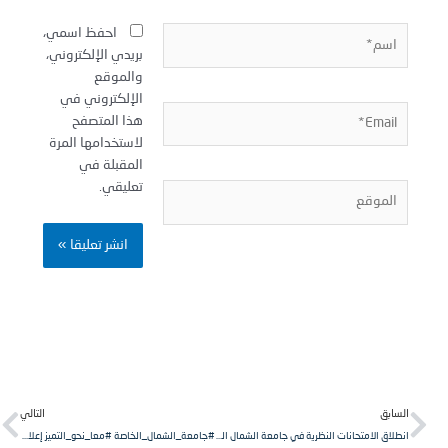
سم*
احفظ اسمي،
بريدي الإلكتروني،
والموقع
الإلكتروني في
Email
هذا المتصفح
لاستخدامها المرة
المقبلة في
تعليقي.
لموقع
Next
Pr
لسابق
التالي
انطلاق الامتحانات النظرية في جامعة الشمال الخاصة وسط جولة تفقدية للإدارة
#جامعة_الشمال_الخاصة #معا_نحو_التميز إعلان استثمار وسائط النقل الخاصة بتأمين نقل الطلاب من وإلى جامعة الشمال الخاصة