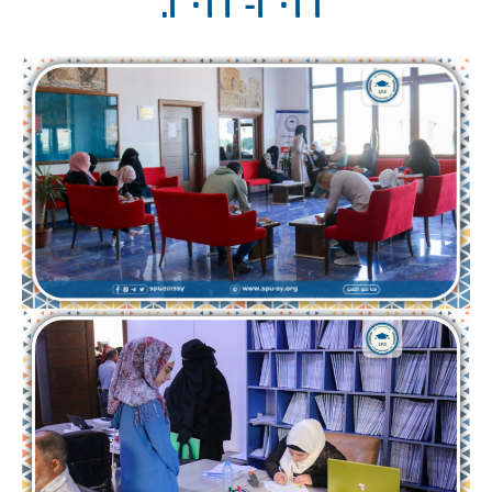
٢٠٢٢-٢٠٢٣.