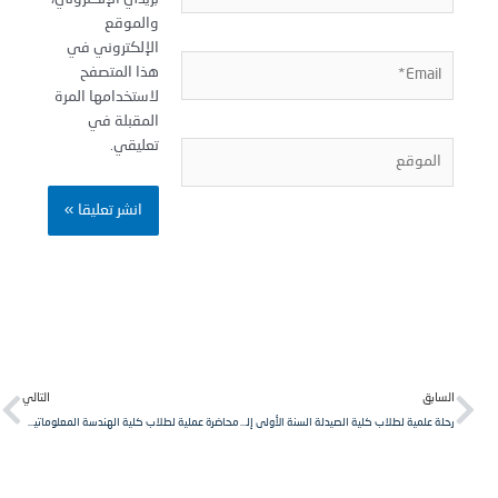
والموقع
الإلكتروني في
Email
هذا المتصفح
لاستخدامها المرة
المقبلة في
تعليقي.
لموقع
Next
Pr
لسابق
التالي
رحلة علمية لطلاب كلية الصيدلة السنة الأولى إلى مشفى الرازي في مدينة الدانا.
محاضرة عملية لطلاب كلية الهندسة المعلوماتية السنة الثالثة مقرر خوارزميات/2/.