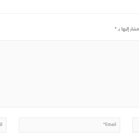
شار إليها بـ
*
Email*
المو