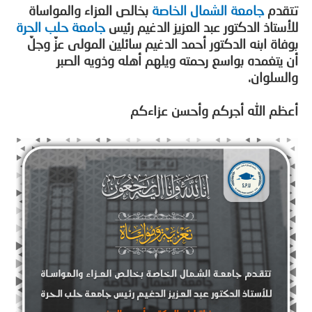
دم
جامعة الشمال الخاصة
بخالص العزاء والمواساة
ستاذ الدكتور عبد العزيز الدغيم رئيس
جامعة حلب الحرة
اة ابنه الدكتور أحمد الدغيم سائلين المولى عزّ وجلّ
يتغمده بواسع رحمته ويلهم أهله وذويه الصبر
سلوان.
م الله أجركم وأحسن عزاءكم