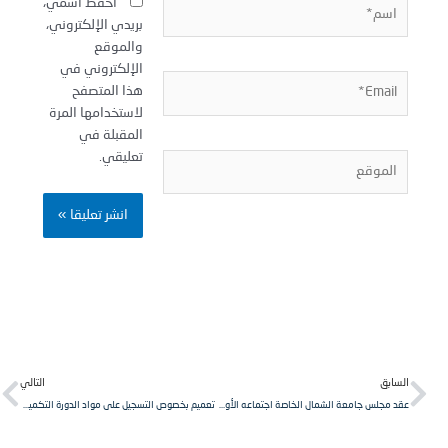
سم*
احفظ اسمي،
بريدي الإلكتروني،
والموقع
الإلكتروني في
Email
هذا المتصفح
لاستخدامها المرة
المقبلة في
تعليقي.
لموقع
Next
Pr
لسابق
التالي
عقد مجلس جامعة الشمال الخاصة اجتماعه الأول بحضور السادة عمداء الكليات ومدراء المعاهد.
تعميم بخصوص التسجيل على مواد الدورة التكميلية للعام الدراسي 2021-2022