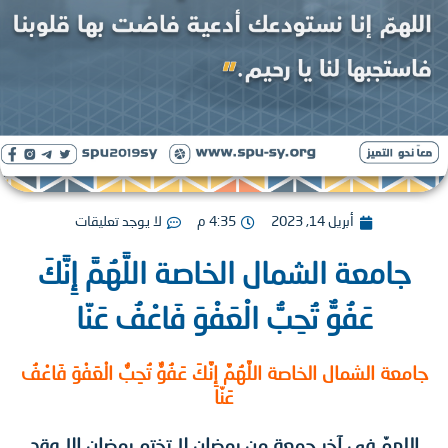
أبريل 14, 2023
4:35 م
لا يوجد تعليقات
امعة الشمال الخاصة اللَّهُمَّ إِنَّكَ
عَفُوٌّ تُحِبُّ الْعَفْوَ فَاعْفُ عَنّا
ة الشمال الخاصة اللَّهُمَّ إِنَّكَ عَفُوٌّ تُحِبُّ الْعَفْوَ فَاعْفُ
عَنّا
لهمّ في آخر جمعة من رمضان لا تختم رمضان إلا وقد