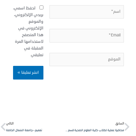
سم*
احفظ اسمي،
بريدي الإلكتروني،
والموقع
الإلكتروني في
Email
هذا المتصفح
لاستخدامها المرة
المقبلة في
تعليقي.
لموقع
Next
Pr
لسابق
التالي
محاضرة عملية لطلاب كلية العلوم الصحية قسم التخدير السنة الأولى مقرر كيمياء حيوية.
تعميم – جامعة الشمال الخاصة