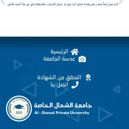
أحد عشر عاماً مضت على ولادة الحلم، أحد عشر عاماً والسوريون يكتبون خلالها تاريخاً جديداً، يليق بنضالهم على دروب الحرية والكرامة. #الثورة_السورية #الثورة_مستمرة
‏صباح الأمنيات المُحققة لكل من ملأ أيامه بالأمل.🦋💐
الرئيسية
عدسة الجامعة
التحقق من الشهادة
اتصل بنا