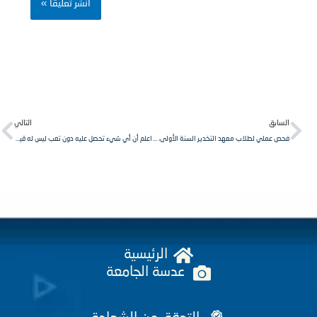
Next
Pr
لسابق
التالي
فحص عملي لطلاب معهد التخدير السنة الأولى، مقرر إسعافات أولية.
اعلم أن أي شيء تحصل عليه دون تعب ليس له قيمة، اجتهد وادفع ثمن النجاح لأنك تستحقه
الرئيسية
عدسة الجامعة