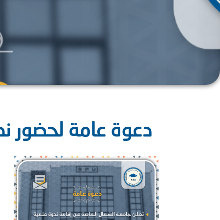
دعوة عامة لحضور ندو