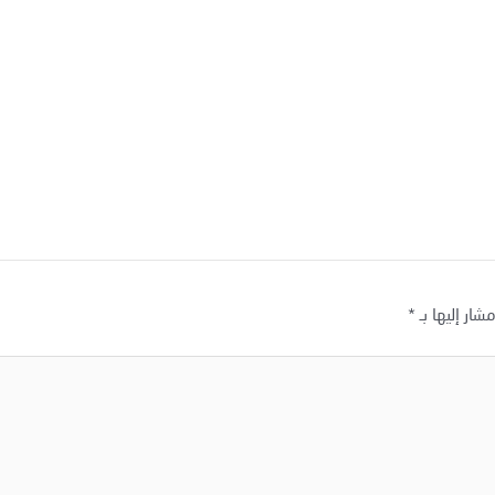
شار إليها بـ
*