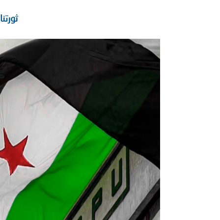
ثورتن