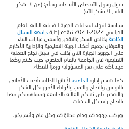
ل رسول الله صلى الله عليه وسلّم: (من لا يشكر
اس لا يشكر الله).
اسبة انتهاء امتحانات الدورة الفصلية الثالثة للعام
202-2023 تتقدم إدارة
جامعة الشمال
اصة
بخالص الشكر والتقدير وأسمى عبارات الثناء
عرفان لجميع أعضاء الهيئة التعليمية والإدارية الأكارم
 الجهود الجبارة التي بُذلت في سبيل نجاح العملية
عليمية في الجامعة بالعام المنصرم، حيث كنتم وكما
ناكم على قدر المسؤولية ورمزاً للعطاء.
 تتقدم إدارة
الجامعة
لأبنائها الطلبة بأطيب الأماني
توفيق والنجاح والتميز، ولأولياء الأمور بكل الشكر
تقدير على ثقتكم الغالية بالجامعة ومساهمتكم معنا
نجاح رغم كل التحديات.
كت جهودكم ودام عطاؤكم وكل عام وأنتم بخير.