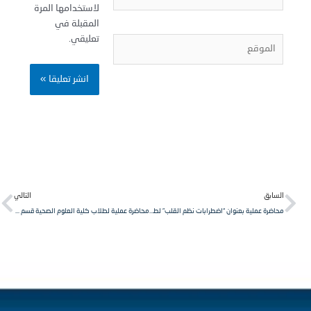
لاستخدامها المرة
المقبلة في
تعليقي.
لموقع
Next
Pr
لسابق
التالي
محاضرة عملية بعنوان “اضطرابات نظم القلب” لطلاب معهد التخدير السنة الثانية في جامعة الشمال الخاصة.
محاضرة عملية لطلاب كلية العلوم الصحية قسم التخدير السنة الأولى مقرر كيمياء حيوية.