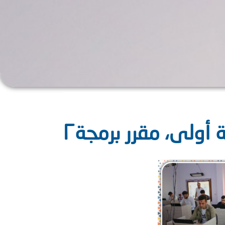
أولى، مقرر برمجة٢