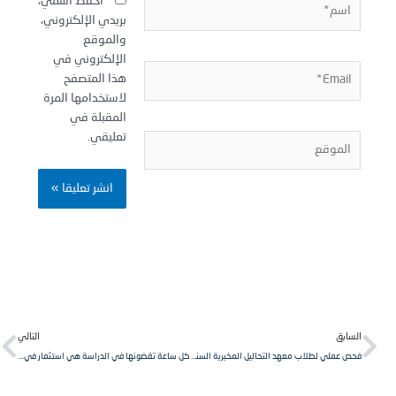
سم*
احفظ اسمي،
بريدي الإلكتروني،
والموقع
الإلكتروني في
Email
هذا المتصفح
لاستخدامها المرة
المقبلة في
تعليقي.
لموقع
Next
Pr
لسابق
التالي
فحص عملي لطلاب معهد التحاليل المخبرية السنة الثانية مقرر نسج خاص ومرضي.
كل ساعة تقضونها في الدراسة هي استثمار في مستقبلكم الذي لا يقدر بثمن.