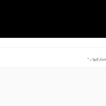
شار إليها بـ
*