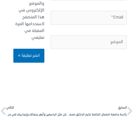
والموقع
الإلكتروني في
Email
هذا المتصفح
لاستخدامها المرة
المقبلة في
تعليقي.
لموقع
Next
Pr
لسابق
التالي
رئاسة جامعة الشمال الخاصة تكرم الدكتور محمد نضال خطيب
كن مثل الياسمين وأزهر بجمالك وإيجابيتك في حياتك.