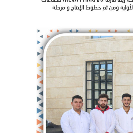
ضمن النشاطات التعليمية التي تقوم بها جامعة الشمال الخاصة ، زيارة لطلاب كلية الصيدلة السنة الثالثة، لشركة ريفا فارما /REVA PHARMA/ للصناعات
لأولية ومن ثم خطوط الإنتاج و مرحلة