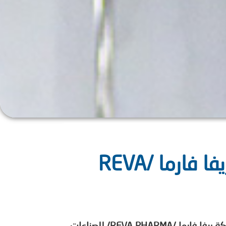
زيارة طلاب كلية الصيدلة السنة الثالثة لشركة ريفا فارما /REVA