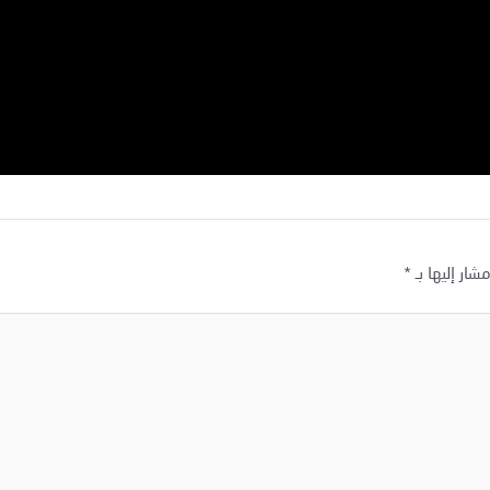
شار إليها بـ
*