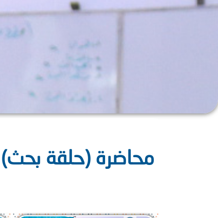
محاضرة (حلقة بحث) ل