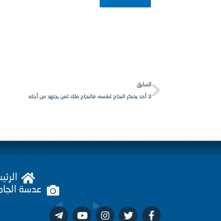
Prev
السابق
لا أحد يحتكر النجاح لنفسه، فالنجاح ملك لمن يجتهد من أجله.
الرئي
عدسة الجام
T
Y
I
T
F
e
o
n
w
a