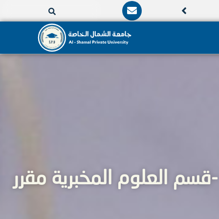
E
n
v
e
l
o
p
e
قسم العلوم المخبرية مقرر