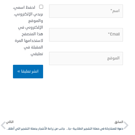
سم*
احفظ اسمي،
بريدي الإلكتروني،
والموقع
الإلكتروني في
Email
هذا المتصفح
لاستخدامها المرة
المقبلة في
تعليقي.
لموقع
Next
Pr
لسابق
التالي
دعوة للمشاركة في حملة التشجير الطلابية – جامعة الشمال الخاصة
جانب من زراعة الأشجار بحملة التشجير التي أطلقتها الهيئة الطلابية في جامعة الشمال الخاصة