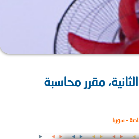
لثانية، مقرر محاسبة
صة – سوريا