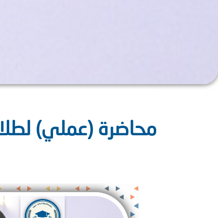
محاضرة (عملي) لطلاب 