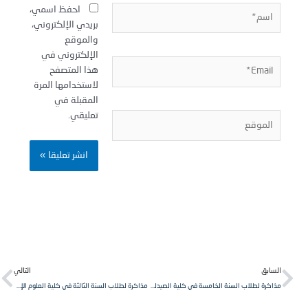
سم*
احفظ اسمي،
بريدي الإلكتروني،
والموقع
الإلكتروني في
Email
هذا المتصفح
لاستخدامها المرة
المقبلة في
تعليقي.
لموقع
Next
Pr
لسابق
التالي
مذاكرة لطلاب السنة الخامسة في كلية الصيدلة، مقرر سموم شرعية وتطبيقية.
مذاكرة لطلاب السنة الثالثة في كلية العلوم الإدارية مقرر محاسبة تكاليف٢