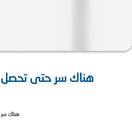
هناك سر حتى تحصل عل
هناك سر 