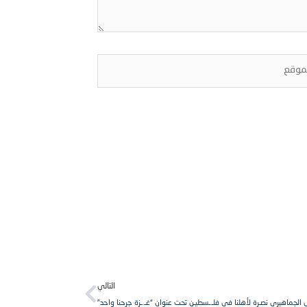
قع
Next
التالي
 الجماهيري نصـرة لأهلنا في فلـ.ـسطيـن تحت عنوان “غـ..ـزة جرحنا واحد”